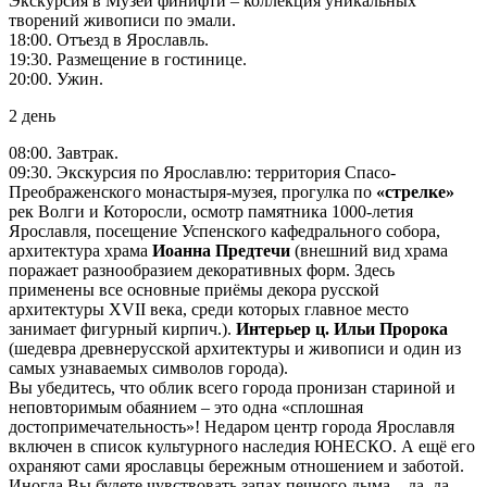
Экскурсия в Музей финифти – коллекция уникальных
творений живописи по эмали.
18:00. Отъезд в Ярославль.
19:30. Размещение в гостинице.
20:00. Ужин.
2 день
08:00. Завтрак.
09:30. Экскурсия по Ярославлю: территория Спасо-
Преображенского монастыря-музея, прогулка по
«стрелке»
рек Волги и Которосли, осмотр памятника 1000-летия
Ярославля, посещение Успенского кафедрального собора,
архитектура храма
Иоанна Предтечи
(внешний вид храма
поражает разнообразием декоративных форм. Здесь
применены все основные приёмы декора русской
архитектуры XVII века, среди которых главное место
занимает фигурный кирпич.).
Интерьер ц. Ильи Пророка
(шедевра древнерусской архитектуры и живописи и один из
самых узнаваемых символов города).
Вы убедитесь, что облик всего города пронизан стариной и
неповторимым обаянием – это одна «сплошная
достопримечательность»! Недаром центр города Ярославля
включен в список культурного наследия ЮНЕСКО. А ещё его
охраняют сами ярославцы бережным отношением и заботой.
Иногда Вы будете чувствовать запах печного дыма…да, да…