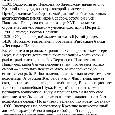
11:00. Экскурсия по Переславлю-Залесскому начинается с
Красной площади, в центре которой красуется
Преображенский собор
– самый ранний из белокаменных
архитектурных памятников Северо-Восточной Руси.
Панорама Плещеева озера – в конце XVII века место
строительства «потешной» учебной флотилии
Петра I
.
12:00. Отъезд в Ростов Великий.
13:30. Обед в народной академии ухи
«Щучий двор»
.
14:30. Историко-театральная программа:
Рыбацкие байки
«Легенды о.Неро».
Вы узнаете о персонажах, родившихся на ростовском озере
Неро, и о героях дохристианских сказаний – мифических
рыбах, рыбах-птицах, рыбах Верхнего и Нижнего мира.
Например, рыба Чавуча знаменита тем, что ее едят только
сырой — настолько нежно её мясо. Мифологическую
египетскую рыбу Ра Бог наделил властью над всеми земными
водоемами. А русская Жар-рыба, как и Жар-птица, дарует
свет, но только не на небе, а в глубине вод. В экспозиционном
зале есть и волшебная Щука. Каждый наш гость может
погладить волшебную Щуку и прошептать ей на ухо свое
желание, а чтобы желание исполнилось главное – не забыть
волшебные слова: «По щучьему веленью, по моему хотенью».
16:00. Экскурсия по ростовскому
Кремлю
: величественный
ансамбль архиерейского двора и Соборной площади.